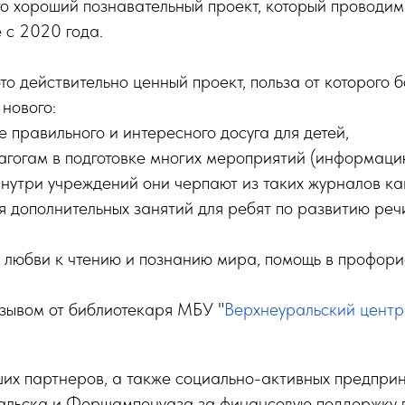
о хороший познавательный проект, который проводим
 с 2020 года.
о действительно ценный проект, польза от которого б
 нового:
 правильного и интересного досуга для детей,
агогам в подготовке многих мероприятий (информаци
нутри учреждений они черпают из таких журналов как
 дополнительных занятий для ребят по развитию речи
 любви к чтению и познанию мира, помощь в профори
тзывом от библиотекаря МБУ "
Верхнеуральский центр
их партнеров, а также социально-активных предпри
альска и Фершампенуаза за финансовую поддержку 