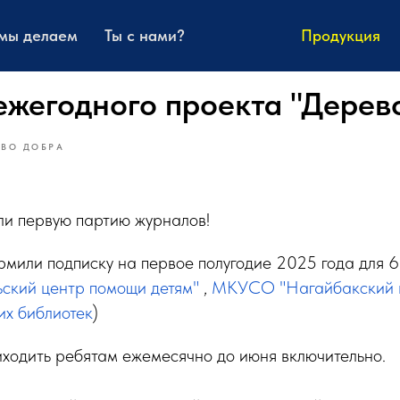
 мы делаем
Ты с нами?
Продукция
ежегодного проекта "Дерев
ЕВО ДОБРА
ли первую партию журналов!
мили подписку на первое полугодие 2025 года для 6
ский центр помощи детям"
,
МКУСО "Нагайбакский 
их библиотек
)
иходить ребятам ежемесячно до июня включительно.