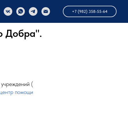
+7 (982) 358-55-64
о Добра".
 учреждений (
центр помощи