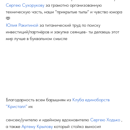
Сергею Сухорукову
за грамотно организованную
техническую часть, наши "прикрытые тылы" и чувство юмора
🫶
Юлия Ракитиной
за титанический труд по поиску
инвестиций/партнёров и закупке сеянцев- ты делаешь этот
мир лучше в буквальном смысле
Благодарность всем барышням из
Клуба единоборств
"Кристалл"
их
сенсею/учителю и идейному вдохновителю
Сергею Ходько
,
а также
Артему Крылову
который стойко выносил