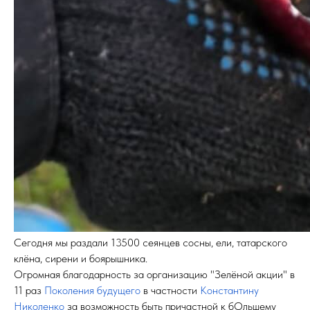
Сегодня мы раздали 13500 сеянцев сосны, ели, татарского
клёна, сирени и боярышника.
Огромная благодарность за организацию "Зелёной акции" в
11 раз
Поколения будущего
в частности
Константину
Николенко
за возможность быть причастной к бОльшему