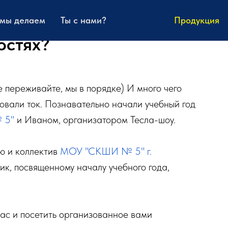
 мы делаем
Ты с нами?
Продукция
остях?
е переживайте, мы в порядке) И много чего
вовали ток. Познавательно начали учебный год
 5"
и Иваном, организатором Тесла-шоу.
ю и коллектив
МОУ "СКШИ № 5" г.
к, посвященному началу учебного года,
вас и посетить организованное вами