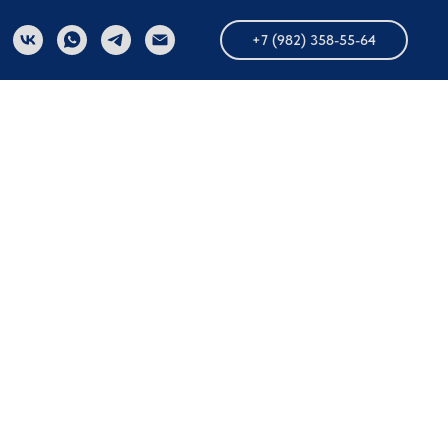
зская
+7 (982) 358-55-64